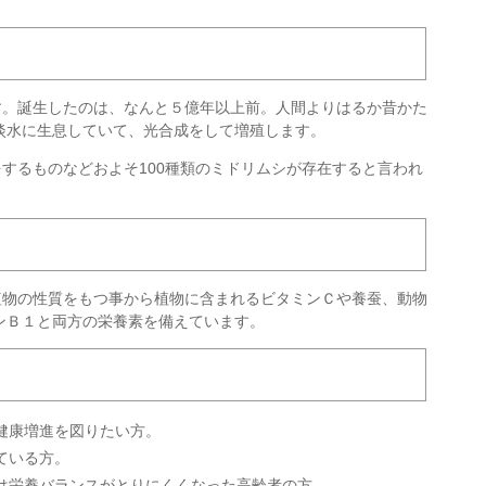
す。誕生したのは、なんと５億年以上前。人間よりはるか昔かた
が淡水に生息していて、光合成をして増殖します。
するものなどおよそ100種類のミドリムシが存在すると言われ
。
植物の性質をもつ事から植物に含まれるビタミンＣや養蚕、動物
ンＢ１と両方の栄養素を備えています。
健康増進を図りたい方。
ている方。
は栄養バランスがとりにくくなった高齢者の方。