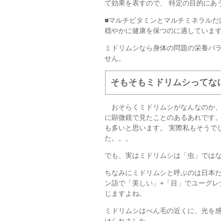
て効果を表すので、 特定の目的にあ
■マルチビタミンとマルチミネラルだ
穏やかに健康を保つのに適していま
ミドリムシなら身体の問題の栄養バ
せん。
そもそもミドリムシってな
おそらくミドリムシがなんなのか、
に顕微鏡で見たことのあるあれです
も多いと思います。 実際私もそうで
た。。。
でも、実はミドリムシは「虫」では
ちなみにミドリムシと呼ぶのは日本だ
ン語で「美しい」+「目」でユーグレ
じますよね。
ミドリムシはべん毛の近くに、光を
けられました。