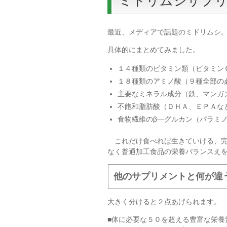
ミドリムシサプ
最近、メディアで話題のミドリムシ
具体的にまとめてみました。
１４種類のビタミン類（ビタミン
１８種類のアミノ酸（９種全部の
主要なミネラル成分（鉄、マンガ
不飽和脂肪酸（ＤＨＡ、ＥＰＡな
食物繊維のβ―グルカン（パラミ
これだけ食べれば生きていける、完
なく普通加工食品の栄養バランスえ
他のサプリメントと何が違
大きく分けると２点あげられます。
■体に必要な５０を超える豊富な栄養